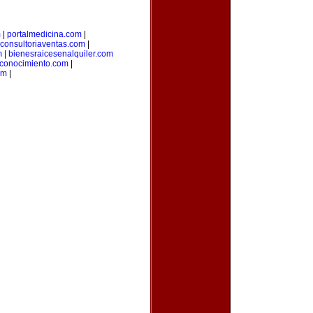
m
|
portalmedicina.com
|
consultoriaventas.com
|
m
|
bienesraicesenalquiler.com
lconocimiento.com
|
om
|