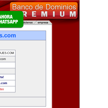
es.com
AJES.COM
.com
ta!
s.com
tas