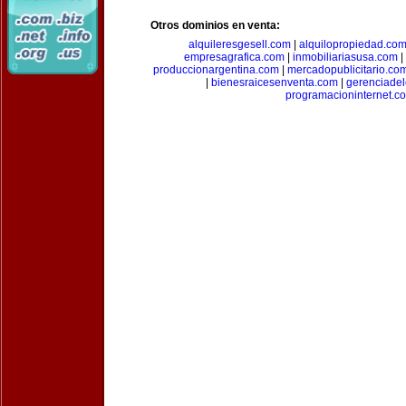
Otros dominios en venta:
alquileresgesell.com
|
alquilopropiedad.co
empresagrafica.com
|
inmobiliariasusa.com
|
produccionargentina.com
|
mercadopublicitario.co
|
bienesraicesenventa.com
|
gerenciade
programacioninternet.c