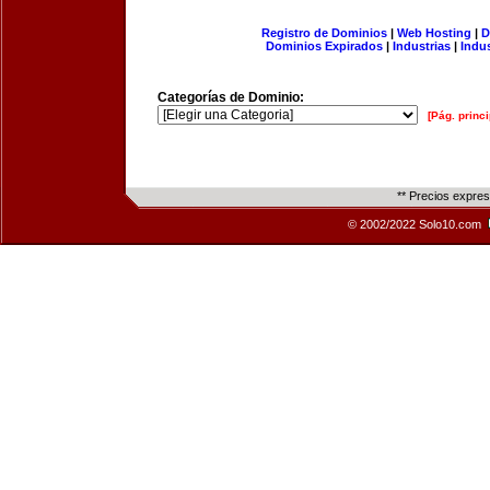
Registro de Dominios
|
Web Hosting
|
D
Dominios Expirados
|
Industrias
|
Indu
Categorías de Dominio:
[Pág. princi
** Precios expre
© 2002/2022 Solo10.com