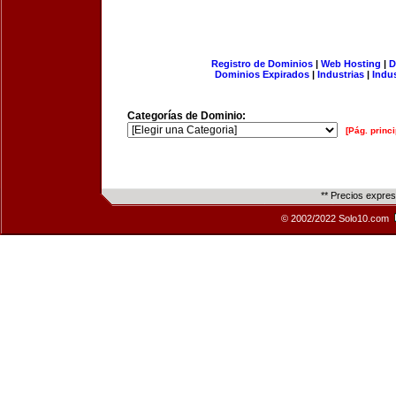
Registro de Dominios
|
Web Hosting
|
D
Dominios Expirados
|
Industrias
|
Indu
Categorías de Dominio:
[Pág. princi
** Precios expre
© 2002/2022 Solo10.com