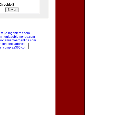
Ofrecido $
om
|
e-ingenieros.com
|
om
|
guiadeblumenau.com
|
cionamientoargentina.com
|
amientoecuador.com
|
m
|
compras360.com
|