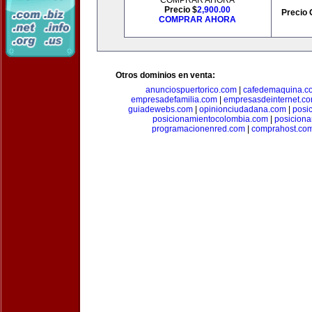
COMPRAR AHORA
Precio $
2,900.00
Precio 
COMPRAR AHORA
Otros dominios en venta:
anunciospuertorico.com
|
cafedemaquina.c
empresadefamilia.com
|
empresasdeinternet.c
guiadewebs.com
|
opinionciudadana.com
|
posi
posicionamientocolombia.com
|
posicion
programacionenred.com
|
comprahost.co