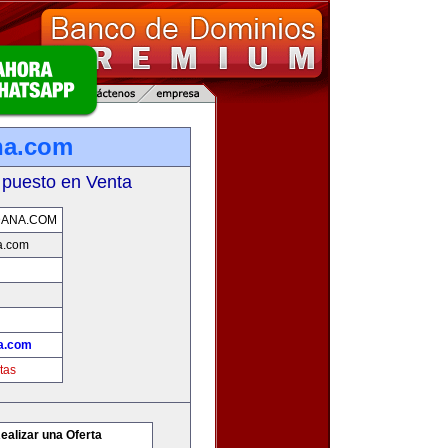
na.com
 puesto en Venta
DANA.COM
a.com
a.com
tas
ealizar una Oferta