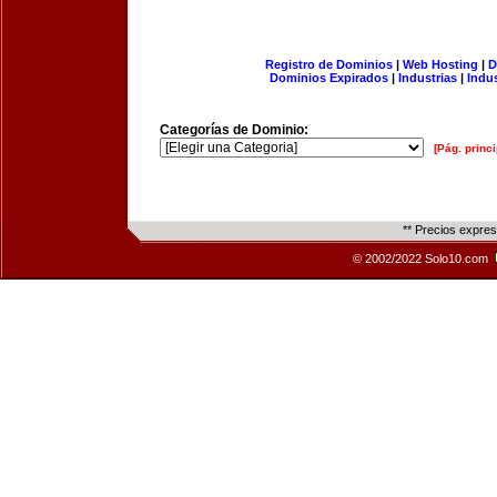
Registro de Dominios
|
Web Hosting
|
D
Dominios Expirados
|
Industrias
|
Indu
Categorías de Dominio:
[Pág. princi
** Precios expre
© 2002/2022 Solo10.com