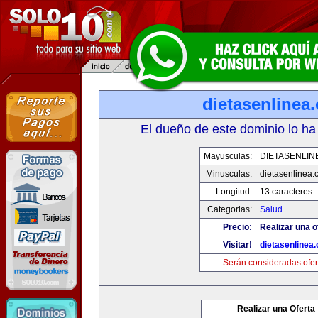
dietasenlinea
El dueño de este dominio lo ha
Mayusculas:
DIETASENLIN
Minusculas:
dietasenlinea
Longitud:
13 caracteres
Categorias:
Salud
Precio:
Realizar una o
Visitar!
dietasenlinea
Serán consideradas ofer
Realizar una Oferta