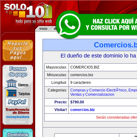
Comercios.b
El dueño de este dominio lo ha
Mayusculas:
COMERCIOS.BIZ
Minusculas:
comercios.biz
Longitud:
9 caracteres
Categorias:
Compras y Comercio ElectrÃ³nico
,
Empr
Ventas y Comercializacion
Precio:
$790.00
Visitar!
comercios.biz
Serán consideradas ofer