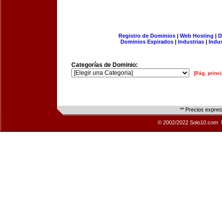
Registro de Dominios
|
Web Hosting
|
D
Dominios Expirados
|
Industrias
|
Indu
Categorías de Dominio:
[Pág. princi
** Precios expre
© 2002/2022 Solo10.com