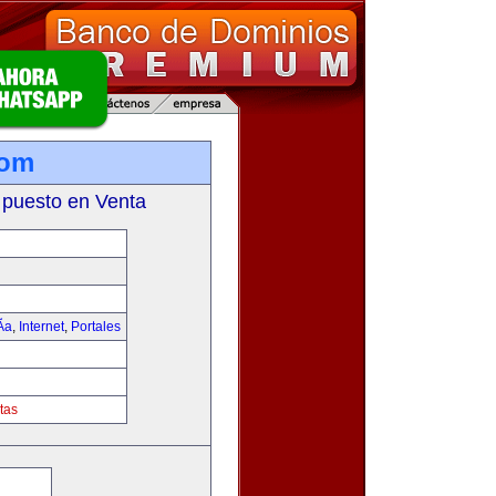
com
 puesto en Venta
­a
,
Internet
,
Portales
tas