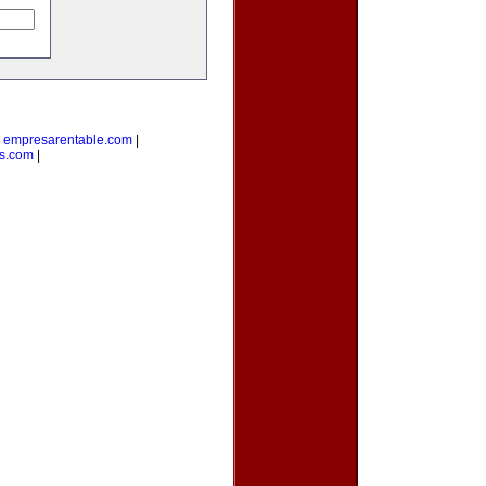
|
empresarentable.com
|
s.com
|