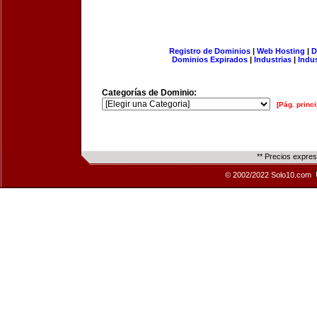
Registro de Dominios
|
Web Hosting
|
D
Dominios Expirados
|
Industrias
|
Indu
Categorías de Dominio:
[Pág. princi
** Precios expre
© 2002/2022 Solo10.com