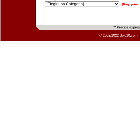
[Pág. princi
** Precios expre
© 2002/2022 Solo10.com